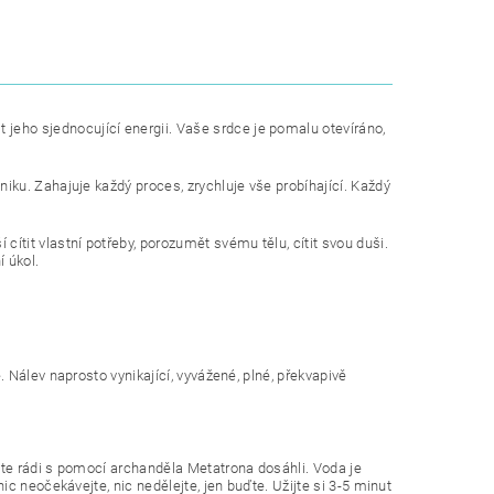
jeho sjednocující energii. Vaše srdce je pomalu otevíráno,
niku. Zahajuje každý proces, zrychluje vše probíhající. Každý
ítit vlastní potřeby, porozumět svému tělu, cítit svou duši.
 úkol.
. Nálev naprosto vynikající, vyvážené, plné, překvapivě
yste rádi s pomocí archanděla Metatrona dosáhli. Voda je
ic neočekávejte, nic nedělejte, jen buďte. Užijte si 3-5 minut