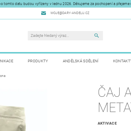
o tomto datu budou vyřízeny v lednu 2026. Děkujeme za pochopení a přejeme 
MOJE@DARY-ANDELU.CZ
NIKACE
PRODUKTY
ANDĚLSKÁ SDĚLENÍ
KONTAKT
rona
ČAJ 
META
AKTIVACE