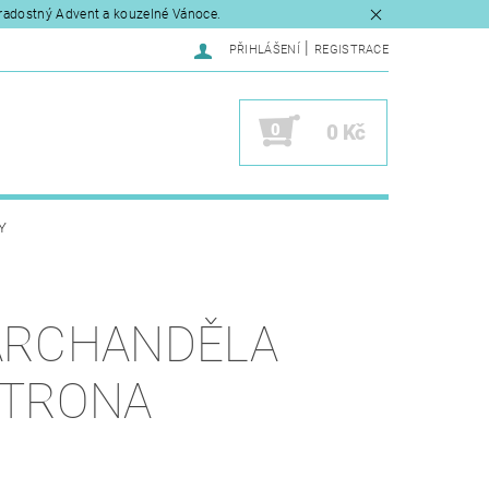
radostný Advent a kouzelné Vánoce.
|
PŘIHLÁŠENÍ
REGISTRACE
0
0 Kč
Y
ARCHANDĚLA
TRONA