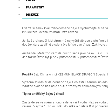
POPIS
PARAMETRY
DISKUZE
Uvařte si šálek kvalitního černého čaje a vychutnejte si s
intuice zesilována, vnímání rozšiřováno.
Jelikož archanděl Metatron má nejvyšší vibrace a stojí nejbl
doušek čaje zesílí vše odehrávající se uvnitř vás. Zaktivuje 
Archanděl Metatron vám dá pocítit sebe jako celek. Tělo – Du
Jen tak můžete být plně v přítomnosti. V přítomnosti můžete
Použitý čaj:
China Anhui KEEMUN BLACK DRAGON Special B
Výtečná střední třída černého čaje z oblasti Keemun, úhledný,
výrazně ovocně nasládlé chuti s tmavými čokoládovými tóny
Tip na andělský čajový rituál:
Zastavte se ve svém shonu a dejte vařit vodu. Než se voda uv
vařená. Vsypte 1 lžičku lístků do sítka a přelijte 0,2l připr