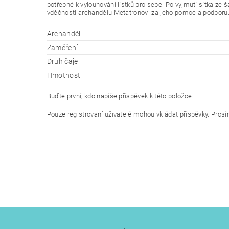
potřebné k vylouhování lístků pro sebe. Po vyjmutí sítka ze 
vděčnosti archandělu Metatronovi za jeho pomoc a podporu
Archanděl
Zaměření
Druh čaje
Hmotnost
Buďte první, kdo napíše příspěvek k této položce.
Pouze registrovaní uživatelé mohou vkládat příspěvky. Pros