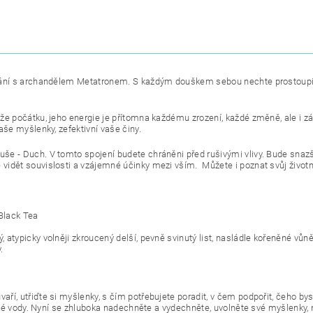
etkání s archandělem Metatronem. S každým douškem sebou nechte prostoupit 
íže počátku, jeho energie je přítomna každému zrození, každé změně, ale i zá
vaše myšlenky, zefektivní vaše činy.
še - Duch. V tomto spojení budete chráněni před rušivými vlivy. Bude snazší c
 vidět souvislosti a vzájemné účinky mezi vším. Můžete i poznat svůj životní
lack Tea
 atypicky volněji zkroucený delší, pevně svinutý list, nasládle kořeněné vůně
.
aří, utřiďte si myšlenky, s čím potřebujete poradit, v čem podpořit, čeho b
avené vody. Nyní se zhluboka nadechněte a vydechněte, uvolněte své myšlenky, n