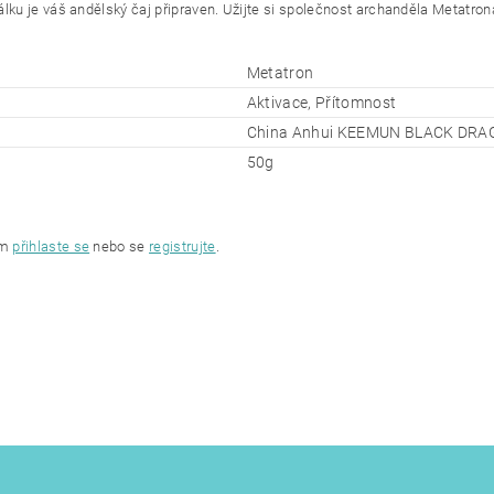
šálku je váš andělský čaj připraven. Užijte si společnost archanděla Metatro
.
Metatron
Aktivace, Přítomnost
China Anhui KEEMUN BLACK DR
50g
ím
přihlaste se
nebo se
registrujte
.