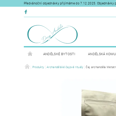
Předvánoční objednávky přijímáme do 7.12.2025. Objednávky p
ANDĚLSKÉ BYTOSTI
ANDĚLSKÁ KOMU
Produkty
Archandělské čajové rituály
Čaj archanděla Metat