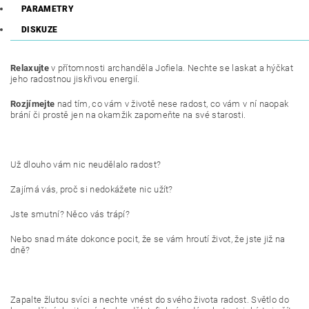
PARAMETRY
DISKUZE
Relaxujte
v přítomnosti archanděla Jofiela. Nechte se laskat a hýčkat
jeho radostnou jiskřivou energií.
Rozjímejte
nad tím, co vám v životě nese radost, co vám v ní naopak
brání či prostě jen na okamžik zapomeňte na své starosti.
Už dlouho vám nic neudělalo radost?
Zajímá vás, proč si nedokážete nic užít?
Jste smutní? Něco vás trápí?
Nebo snad máte dokonce pocit, že se vám hroutí život, že jste již na
dně?
Zapalte žlutou svíci a nechte vnést do svého života radost. Světlo do