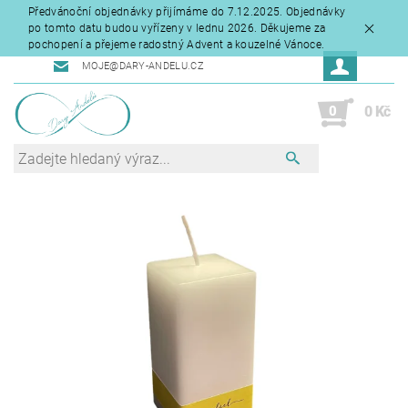
Předvánoční objednávky přijímáme do 7.12.2025. Objednávky
po tomto datu budou vyřízeny v lednu 2026. Děkujeme za
pochopení a přejeme radostný Advent a kouzelné Vánoce.
MOJE@DARY-ANDELU.CZ
0
0 Kč