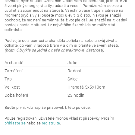
beznadějných situací. Archanděl Jofiel vám dá ochutnat, jaké to je žít
životní plný energie, vitality, radosti a veselí. Pomůže vám se zcela
uvolnit a zapomenout na starosti. Všechno vaše trápení odnese na
moment pryč a vy si budete moci ulevit. S čistou hlavou je snazší
pochopit, že nic není neměnné, že život jde dál. Je snazší najít kladný
postoj k nastalé situaci. I z největšího škarohlída se může stát
optimista.
Podívejte se s pomocí archanděla Jofiela na sebe a svůj život a
odhalte, co vám v radosti brání v a čím si bráníte ve svém štěstí.
(pozn. Obvykle se jedná o naše charakterové vlastnosti)
Archanděl
Jofiel
Zaměření
Radost
Typ
Svíce
Velikost
Hranatá 5x5x10cm
Doba hoření
25 hodin
Buďte první, kdo napíše příspěvek k této položce.
Pouze registrovaní uživatelé mohou vkládat příspěvky. Prosím
přihlaste se
nebo se
registrujte
.